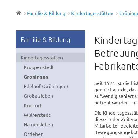
Familie & Bildung
Kindertagesstätten
Gröning
Kindertag
Familie & Bildung
Betreuung
Kindertagesstätten
Fabrikante
Kroppenstedt
Gröningen
Seit 1971 ist die hi
Edelhof (Gröningen)
genutzt wurde, das
Großalsleben
aufwendig saniert u
betreut werden. Im
Krottorf
Die Kindertagesstät
Wulferstedt
diese in der Zeit vo
Hamersleben
Mitarbeiter begleite
Bewegungsangebote,
Ottleben