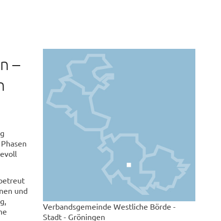
n –
n
ig
n Phasen
evoll
betreut
innen und
g,
Verbandsgemeinde Westliche Börde -
ne
Stadt - Gröningen