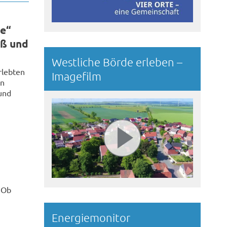
de“
aß und
Westliche Börde erleben –
rlebten
Imagefilm
en
und
© Clemens Köhler
 Ob
Energiemonitor