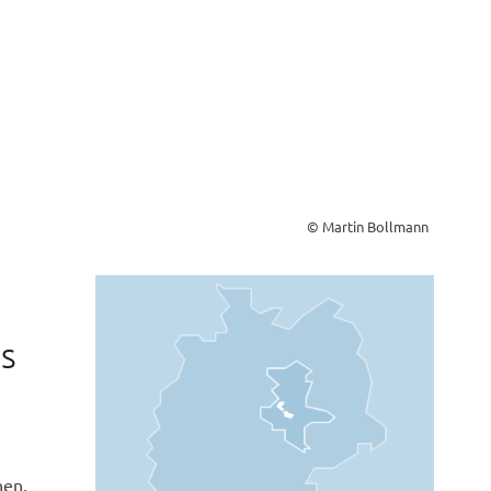
© Martin Bollmann
s
nen,