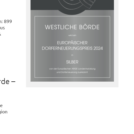
n: 899
nus
&
rde –
he
gion