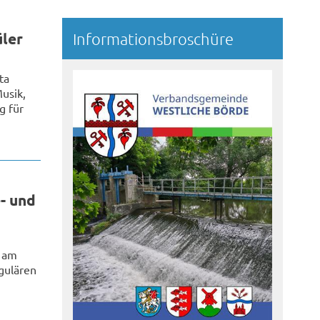
üler
Informationsbroschüre
ta
usik,
g für
- und
 am
gulären