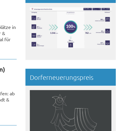
lätze in
r &
l für
n)
Dorferneuerungspreis
fen: ab
adt &