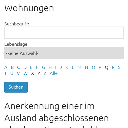
Wohnungen
Suchbegriff:
Lebenslage:
A
B
C
D
E
F
G
H
I
J
K
L
M
N
O
P
Q
R
S
T
U
V
W
X
Y
Z
Alle
Anerkennung einer im
Ausland abgeschlossenen