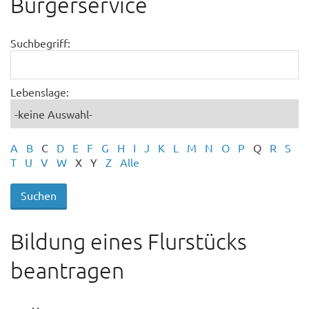
Bürgerservice
Suchbegriff:
Lebenslage:
A
B
C
D
E
F
G
H
I
J
K
L
M
N
O
P
Q
R
S
T
U
V
W
X
Y
Z
Alle
Bildung eines Flurstücks
beantragen