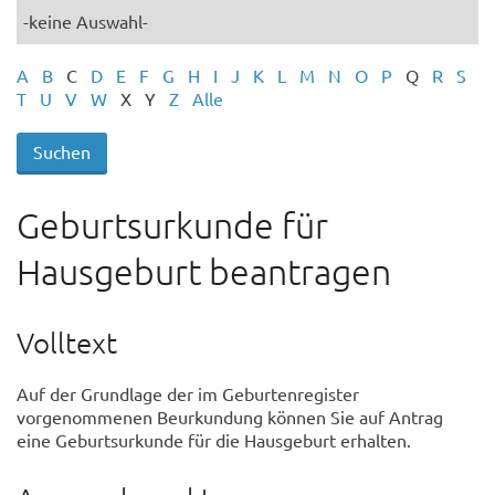
A
B
C
D
E
F
G
H
I
J
K
L
M
N
O
P
Q
R
S
T
U
V
W
X
Y
Z
Alle
Geburtsurkunde für
Hausgeburt beantragen
Volltext
Auf der Grundlage der im Geburtenregister
vorgenommenen Beurkundung können Sie auf Antrag
eine Geburtsurkunde für die Hausgeburt erhalten.