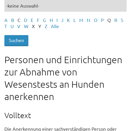
A
B
C
D
E
F
G
H
I
J
K
L
M
N
O
P
Q
R
S
T
U
V
W
X
Y
Z
Alle
Personen und Einrichtungen
zur Abnahme von
Wesenstests an Hunden
anerkennen
Volltext
Die Anerkennung einer sachverständigen Person oder