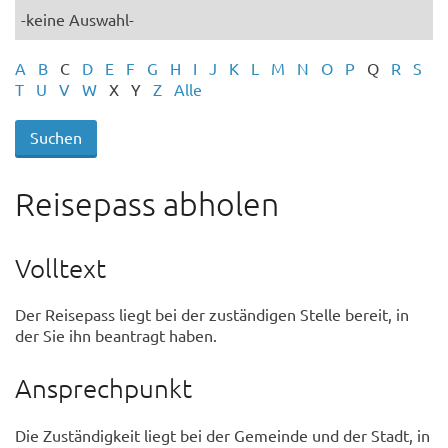
A
B
C
D
E
F
G
H
I
J
K
L
M
N
O
P
Q
R
S
T
U
V
W
X
Y
Z
Alle
Reisepass abholen
Volltext
Der Reisepass liegt bei der zuständigen Stelle bereit, in
der Sie ihn beantragt haben.
Ansprechpunkt
Die Zuständigkeit liegt bei der Gemeinde und der Stadt, in