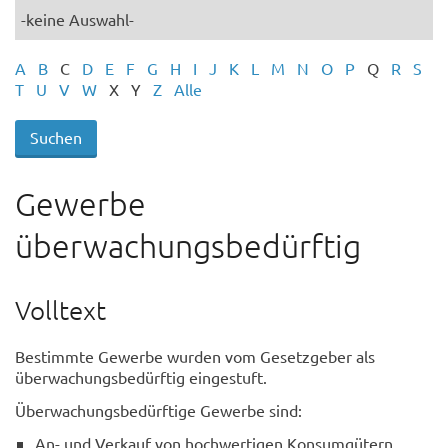
A
B
C
D
E
F
G
H
I
J
K
L
M
N
O
P
Q
R
S
T
U
V
W
X
Y
Z
Alle
Gewerbe
überwachungsbedürftig
Volltext
Bestimmte Gewerbe wurden vom Gesetzgeber als
überwachungsbedürftig eingestuft.
Überwachungsbedürftige Gewerbe sind:
An- und Verkauf von hochwertigen Konsumgütern,