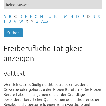
A
B
C
D
E
F
G
H
I
J
K
L
M
N
O
P
Q
R
S
T
U
V
W
X
Y
Z
Alle
Freiberufliche Tätigkeit
anzeigen
Volltext
Wer sich selbstständig macht, betreibt entweder ein
Gewerbe oder gehört zu den Freien Berufen. » Die Freien
Berufe haben im allgemeinen auf der Grundlage
besonderer beruflicher Qualifikation oder schöpferischer
Begabung die persönlich, eigenverantwortliche und