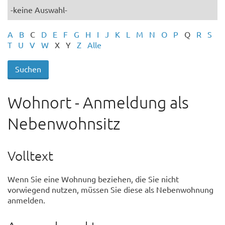
A
B
C
D
E
F
G
H
I
J
K
L
M
N
O
P
Q
R
S
T
U
V
W
X
Y
Z
Alle
Wohnort - Anmeldung als
Nebenwohnsitz
Volltext
Wenn Sie eine Wohnung beziehen, die Sie nicht
vorwiegend nutzen, müssen Sie diese als Nebenwohnung
anmelden.