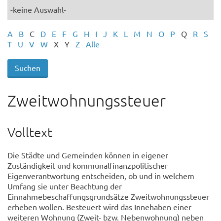
A
B
C
D
E
F
G
H
I
J
K
L
M
N
O
P
Q
R
S
T
U
V
W
X
Y
Z
Alle
Zweitwohnungssteuer
Volltext
Die Städte und Gemeinden können in eigener
Zuständigkeit und kommunalfinanzpolitischer
Eigenverantwortung entscheiden, ob und in welchem
Umfang sie unter Beachtung der
Einnahmebeschaffungsgrundsätze Zweitwohnungssteuer
erheben wollen. Besteuert wird das Innehaben einer
weiteren Wohnung (Zweit- bzw. Nebenwohnung) neben