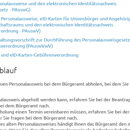
onalausweise und den elektronischen Identitätsnachweis
setz - PAuswG)
Personalausweise, eID-Karten für Unionsbürger und Angehöri
chaftsraums und den elektronischen Identitätsnachweis
rordnung - PAuswV)
ltungsvorschrift zur Durchführung des Personalausweisgeset
isverordnung (PAuswVwV)
- und eID-Karten-Gebührenverordnung
blauf
euen Personalausweis bei dem Bürgeramt abholen, bei dem Sie 
lausweis abgeholt werden kann, erfahren Sie bei der Beantra
bei dem Bürgeramt nach.
bholung einen Termin vereinbaren müssen, erfahren Sie bei der
r Sie fragen bei dem Bürgeramt nach.
res alten Personalausweises händigt Ihnen das Bürgeramt den 
aus. Wenn Sie den alten Personalausweis als Andenken behalt