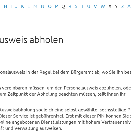
G
H
I
J
K
L
M
N
O
P
Q
R
S
T
U
V
W
X
Y
Z
A
usweis abholen
sonalausweis in der Regel bei dem Bürgeramt ab, wo Sie ihn be
n vereinbaren müssen, um den Personalausweis abzuholen, ode
um Zeitpunkt der Abholung beachten müssen, teilt Ihnen Ihr
Ausweisabholung sogleich eine selbst gewählte, sechsstellige P
ieser Service ist gebührenfrei. Erst mit dieser PIN können Sie 
online angebotenen Dienstleistungen mit hohem Vertrauensni
ft und Verwaltung ausweisen.