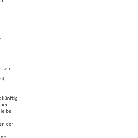
r
n
ssen:
it
 künftig
iner
ie bei
en der
ene