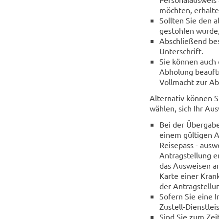
möchten, erhalt
Sollten Sie den 
gestohlen wurde,
Abschließend bes
Unterschrift.
Sie können auch e
Abholung beauftr
Vollmacht zur Ab
Alternativ können S
wählen, sich Ihr A
Bei der Übergabe
einem gültigen A
Reisepass - ausw
Antragstellung e
das Ausweisen an
Karte einer Krank
der Antragstellu
Sofern Sie eine 
Zustell-Dienstlei
Sind Sie zum Zei