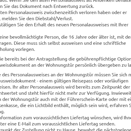
en Sie das Dokument nach Entwertung zurück.
alten Personalausweis zwischenzeitlich verloren haben oder er
 melden Sie den Diebstahl/Verlust.
tätigen Sie den Erhalt des neuen Personalausweises mit Ihrer
ine bevollmächtigte Person, die 16 Jahre oder älter ist, mit de
agen. Diese muss sich selbst ausweisen und eine schriftliche
holung vorlegen.
ie bereits bei der Antragstellung die gebührenpflichtige Optio
usweisdokument an der Wohnungstür persönlich übergeben zu la
 des Personalausweises an der Wohnungstür müssen Sie sich m
usweisdokument - einem gültigen Reisepass oder vorläufigen
eisen. Ihr alter Personalausweis wird bereits zum Zeitpunkt der
ntwertet und steht hierfür nicht mehr zur Verfügung. Inwieweit
 der Wohnungstür auch mit der Führerschein-Karte oder mit e
enkasse, die ein Lichtbild enthält, möglich sein wird, erfahren S
ng.
Information zum voraussichtlichen Liefertag wünschen, wird Ihn
ster eine E-Mail zum voraussichtlichen Liefertag senden.
tpunkt der Zustellung nicht zu Hause, bewahrt die nächstgeleg