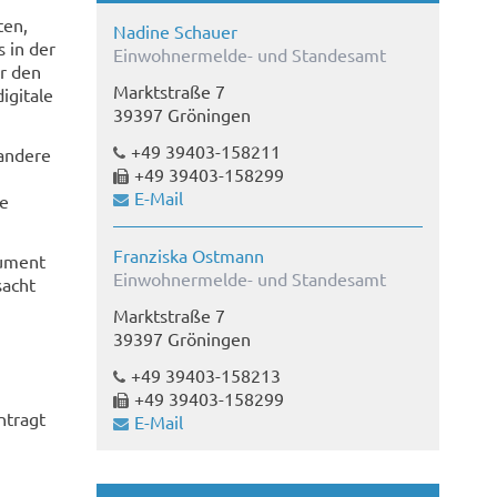
ten,
Nadine Schauer
 in der
Einwohnermelde- und Standesamt
r den
Marktstraße 7
igitale
39397 Gröningen
+49 39403-158211
 andere
+49 39403-158299
E-Mail
ie
Franziska Ostmann
kument
Einwohnermelde- und Standesamt
sacht
Marktstraße 7
39397 Gröningen
+49 39403-158213
+49 39403-158299
ntragt
E-Mail