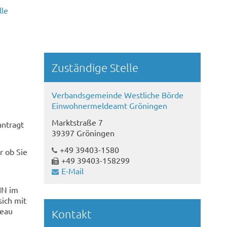
lle
Randspalte
Zuständige Stelle
Verbandsgemeinde Westliche Börde
Einwohnermeldeamt Gröningen
Marktstraße 7
antragt
39397 Gröningen
+49 39403-1580
r ob Sie
+49 39403-158299
E-Mail
IN im
sich mit
veau
Kontakt