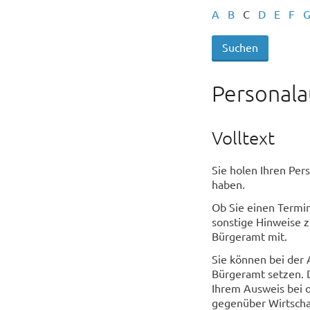
A
B
C
D
E
F
Personala
Volltext
Sie holen Ihren Per
haben.
Ob Sie einen Termi
sonstige Hinweise z
Bürgeramt mit.
Sie können bei der 
Bürgeramt setzen. D
Ihrem Ausweis bei 
gegenüber Wirtscha