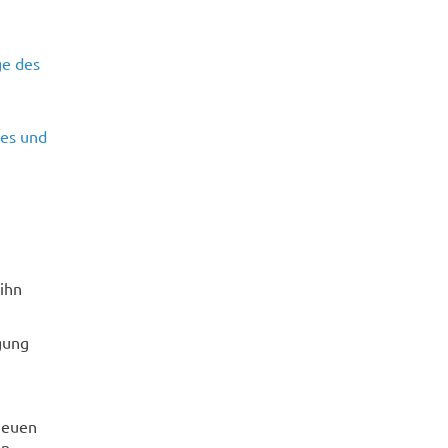
ge des
zes und
ihn
gung
neuen
en