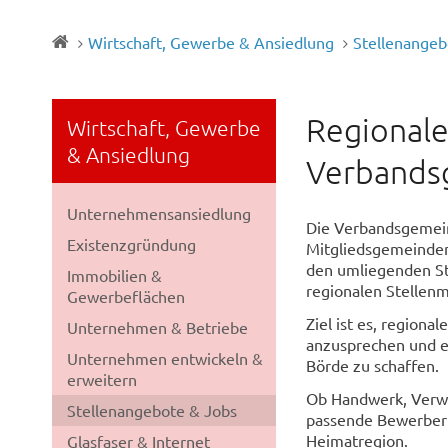
Wirtschaft, Gewerbe & Ansiedlung
Stellenangeb
Regionale
Wirtschaft, Gewerbe
& Ansiedlung
Verbands
Unternehmensansiedlung
Die Verbandsgemei
Existenzgründung
Mitgliedsgemeinden
den umliegenden Stä
Immobilien &
regionalen Stellenm
Gewerbeflächen
Ziel ist es, regiona
Unternehmen & Betriebe
anzusprechen und ei
Unternehmen entwickeln &
Börde zu schaffen.
erweitern
Ob Handwerk, Verwa
Stellenangebote & Jobs
passende Bewerberi
Heimatregion.
Glasfaser & Internet