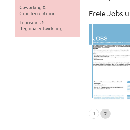
Coworking &
Freie Jobs u
Gründerzentrum
Tourismus &
Regionalentwicklung
2
1