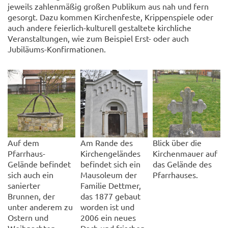
jeweils zahlenmäßig großen Publikum aus nah und fern
gesorgt. Dazu kommen Kirchenfeste, Krippenspiele oder
auch andere feierlich-kulturell gestaltete kirchliche
Veranstaltungen, wie zum Beispiel Erst- oder auch
Jubiläums-Konfirmationen.
Auf dem
Am Rande des
Blick über die
Pfarrhaus-
Kirchengeländes
Kirchenmauer auf
Gelände befindet
befindet sich ein
das Gelände des
sich auch ein
Mausoleum der
Pfarrhauses.
sanierter
Familie Dettmer,
Brunnen, der
das 1877 gebaut
unter anderem zu
worden ist und
Ostern und
2006 ein neues
Weihnachten
Dach und frischen