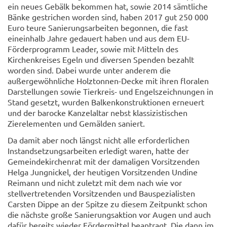
ein neues Gebälk bekommen hat, sowie 2014 sämtliche
Bänke gestrichen worden sind, haben 2017 gut 250 000
Euro teure Sanierungsarbeiten begonnen, die fast
eineinhalb Jahre gedauert haben und aus dem EU-
Förderprogramm Leader, sowie mit Mitteln des
Kirchenkreises Egeln und diversen Spenden bezahlt
worden sind. Dabei wurde unter anderem die
außergewöhnliche Holztonnen-Decke mit ihren floralen
Darstellungen sowie Tierkreis- und Engelszeichnungen in
Stand gesetzt, wurden Balkenkonstruktionen erneuert
und der barocke Kanzelaltar nebst klassizistischen
Zierelementen und Gemälden saniert.
Da damit aber noch längst nicht alle erforderlichen
Instandsetzungsarbeiten erledigt waren, hatte der
Gemeindekirchenrat mit der damaligen Vorsitzenden
Helga Jungnickel, der heutigen Vorsitzenden Undine
Reimann und nicht zuletzt mit dem nach wie vor
stellvertretenden Vorsitzenden und Bauspezialisten
Carsten Dippe an der Spitze zu diesem Zeitpunkt schon
die nächste große Sanierungsaktion vor Augen und auch
dafür bereits wieder Fördermittel beantragt. Die dann im