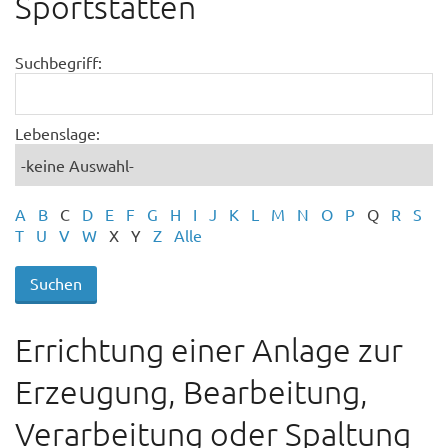
Sportstätten
Suchbegriff:
Lebenslage:
A
B
C
D
E
F
G
H
I
J
K
L
M
N
O
P
Q
R
S
T
U
V
W
X
Y
Z
Alle
Errichtung einer Anlage zur
Erzeugung, Bearbeitung,
Verarbeitung oder Spaltung