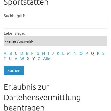
Sportstätten
Suchbegriff:
Lebenslage:
A
B
C
D
E
F
G
H
I
J
K
L
M
N
O
P
Q
R
S
T
U
V
W
X
Y
Z
Alle
Erlaubnis zur
Darlehensvermittlung
beantragen