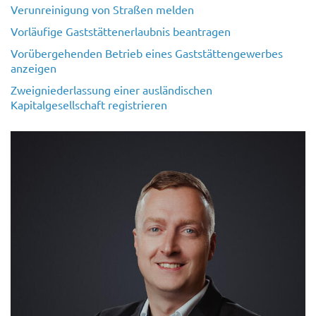
Verunreinigung von Straßen melden
Vorläufige Gaststättenerlaubnis beantragen
Vorübergehenden Betrieb eines Gaststättengewerbes
anzeigen
Zweigniederlassung einer ausländischen
Kapitalgesellschaft registrieren