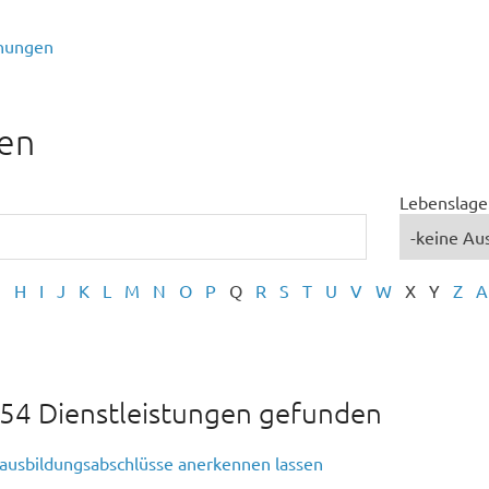
nungen
en
Lebenslage
G
H
I
J
K
L
M
N
O
P
Q
R
S
T
U
V
W
X
Y
Z
A
54 Dienstleistungen gefunden
sausbildungsabschlüsse anerkennen lassen