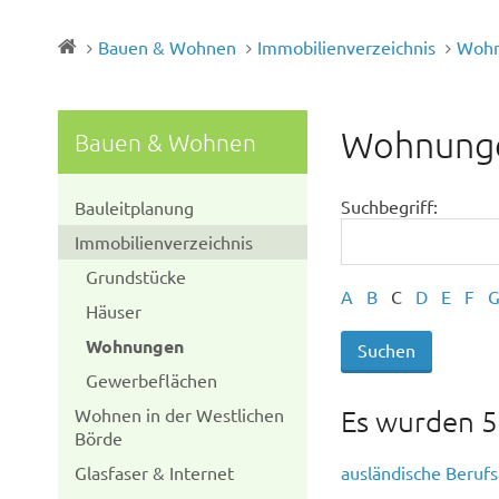
Bauen & Wohnen
Immobilienverzeichnis
Woh
Wohnung
Bauen & Wohnen
Suchbegriff:
Bauleitplanung
Immobilienverzeichnis
Grundstücke
A
B
C
D
E
F
Häuser
Wohnungen
Gewerbeflächen
Es wurden 5
Wohnen in der Westlichen
Börde
ausländische Beruf
Glasfaser & Internet