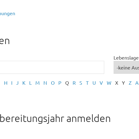
nungen
en
Lebenslage
G
H
I
J
K
L
M
N
O
P
Q
R
S
T
U
V
W
X
Y
Z
A
bereitungsjahr anmelden