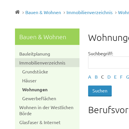
Bauen & Wohnen
Immobilienverzeichnis
Woh
Wohnung
Bauen & Wohnen
Suchbegriff:
Bauleitplanung
Immobilienverzeichnis
Grundstücke
A
B
C
D
E
F
Häuser
Wohnungen
Gewerbeflächen
Wohnen in der Westlichen
Berufsvor
Börde
Glasfaser & Internet