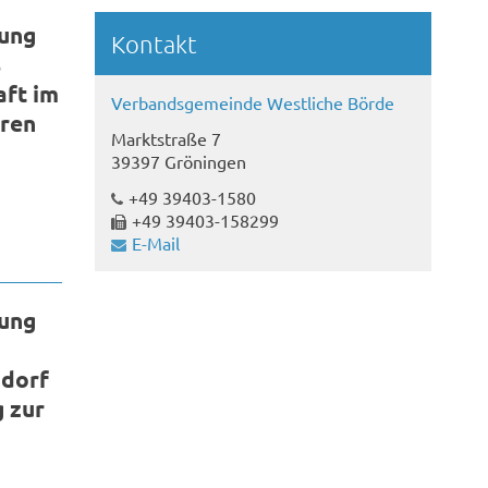
hung
Kontakt
s
ft im
Verbandsgemeinde Westliche Börde
hren
Marktstraße 7
39397 Gröningen
+49 39403-1580
+49 39403-158299
E-Mail
hung
ndorf
 zur