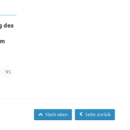
g des
am
95
Nach oben
Seite zurück