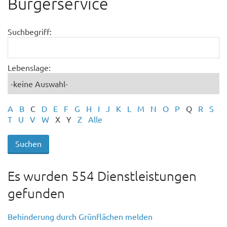
Bürgerservice
Suchbegriff:
Lebenslage:
A
B
C
D
E
F
G
H
I
J
K
L
M
N
O
P
Q
R
S
T
U
V
W
X
Y
Z
Alle
Es wurden 554 Dienstleistungen
gefunden
Behinderung durch Grünflächen melden