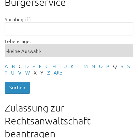
Bürgerservice
Suchbegriff:
Lebenslage:
A
B
C
D
E
F
G
H
I
J
K
L
M
N
O
P
Q
R
S
T
U
V
W
X
Y
Z
Alle
Zulassung zur
Rechtsanwaltschaft
beantragen