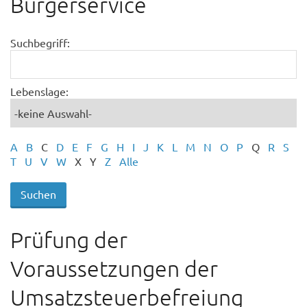
Bürgerservice
Suchbegriff:
Lebenslage:
A
B
C
D
E
F
G
H
I
J
K
L
M
N
O
P
Q
R
S
T
U
V
W
X
Y
Z
Alle
Prüfung der
Voraussetzungen der
Umsatzsteuerbefreiung