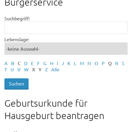
Bürgerservice
Suchbegriff:
Lebenslage:
A
B
C
D
E
F
G
H
I
J
K
L
M
N
O
P
Q
R
S
T
U
V
W
X
Y
Z
Alle
Geburtsurkunde für
Hausgeburt beantragen