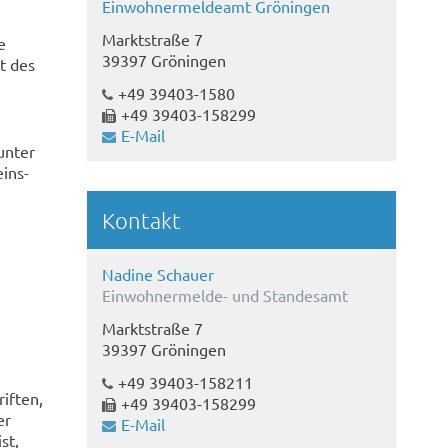
Einwohnermeldeamt Gröningen
Marktstraße 7
e
39397 Gröningen
t des
+49 39403-1580
+49 39403-158299
E-Mail
unter
ins-
Kontakt
Nadine Schauer
Einwohnermelde- und Standesamt
Marktstraße 7
39397 Gröningen
+49 39403-158211
iften,
+49 39403-158299
er
E-Mail
st,