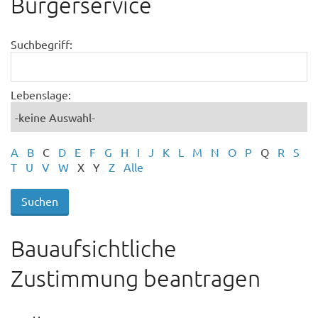
Bürgerservice
Suchbegriff:
Lebenslage:
A
B
C
D
E
F
G
H
I
J
K
L
M
N
O
P
Q
R
S
T
U
V
W
X
Y
Z
Alle
Bauaufsichtliche
Zustimmung beantragen