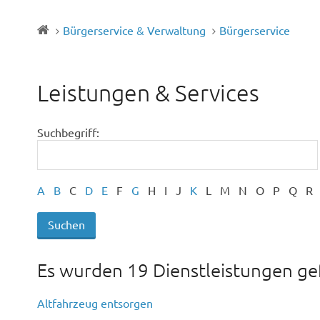
Bürgerservice & Verwaltung
Bürgerservice
Leistungen & Services
Suchbegriff:
A
B
C
D
E
F
G
H
I
J
K
L
M
N
O
P
Q
R
Es wurden 19 Dienstleistungen g
Altfahrzeug entsorgen