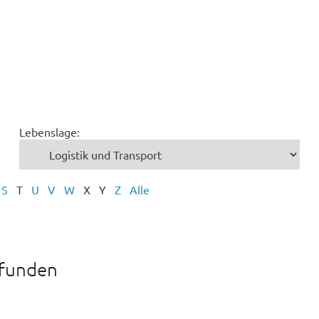
Lebenslage:
S
T
U
V
W
X
Y
Z
Alle
efunden