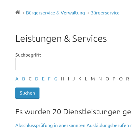
Bürgerservice & Verwaltung
Bürgerservice
Leistungen & Services
Suchbegriff:
A
B
C
D
E
F
G
H
I
J
K
L
M
N
O
P
Q
R
Es wurden 20 Dienstleistungen g
Abschlussprüfung in anerkannten Ausbildungsberufen