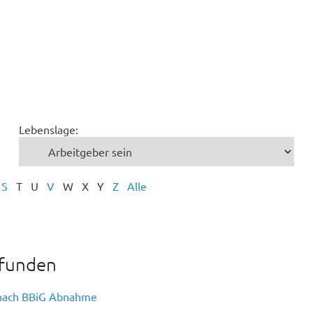
Lebenslage:
S
T
U
V
W
X
Y
Z
Alle
efunden
 nach BBiG Abnahme