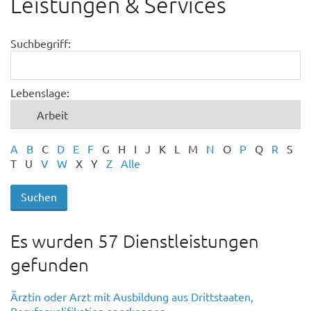
Leistungen & Services
Suchbegriff:
Lebenslage:
A
B
C
D
E
F
G
H
I
J
K
L
M
N
O
P
Q
R
S
T
U
V
W
X
Y
Z
Alle
Es wurden 57 Dienstleistungen
gefunden
Ärztin oder Arzt mit Ausbildung aus Drittstaaten,
Berufsqualifikation anerkennen