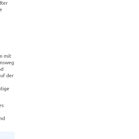
dter
e
m mit
ensweg
nd
auf der
htige
es
und