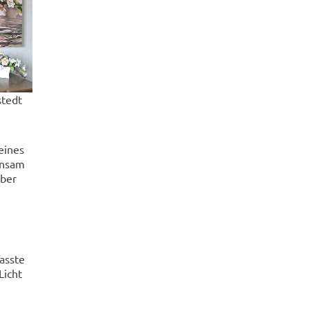
tedt
eines
insam
über
asste
Licht