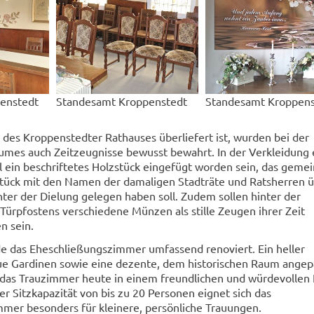
enstedt
Standesamt Kroppenstedt
Standesamt Kroppens
 des Kroppenstedter Rathauses überliefert ist, wurden bei der
umes auch Zeitzeugnisse bewusst bewahrt. In der Verkleidung 
l ein beschriftetes Holzstück eingefügt worden sein, das geme
stück mit den Namen der damaligen Stadträte und Ratsherren 
ter der Dielung gelegen haben soll. Zudem sollen hinter der
Türpfostens verschiedene Münzen als stille Zeugen ihrer Zeit
n sein.
e das Eheschließungszimmer umfassend renoviert. Ein heller
e Gardinen sowie eine dezente, dem historischen Raum angep
 das Trauzimmer heute in einem freundlichen und würdevollen 
ner Sitzkapazität von bis zu 20 Personen eignet sich das
mer besonders für kleinere, persönliche Trauungen.