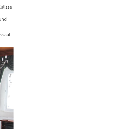
ulisse
e
 und
ssaal