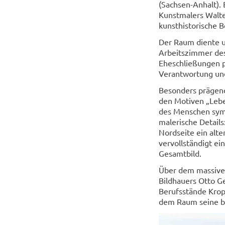
(Sachsen-Anhalt).
Kunstmalers Walte
kunsthistorische
Der Raum diente ur
Arbeitszimmer des
Eheschließungen p
Verantwortung und
Besonders prägen
den Motiven „Leb
des Menschen symb
malerische Details
Nordseite ein alte
vervollständigt ei
Gesamtbild.
Über dem massiven
Bildhauers Otto Ge
Berufsstände Krop
dem Raum seine be