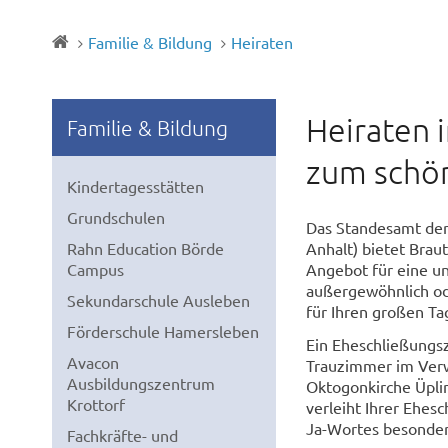
Familie & Bildung
Heiraten
Heiraten 
Familie & Bildung
zum schö
Kindertagesstätten
Grundschulen
Das Standesamt der
Rahn Education Börde
Anhalt) bietet Brau
Campus
Angebot für eine un
außergewöhnlich od
Sekundarschule Ausleben
für Ihren großen Ta
Förderschule Hamersleben
Ein Eheschließungs
Avacon
Trauzimmer im Verw
Ausbildungszentrum
Oktogonkirche Üplin
Krottorf
verleiht Ihrer Ehe
Ja-Wortes besonder
Fachkräfte- und