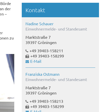
 Börde
an der
Kontakt
en –
Nadine Schauer
Einwohnermelde- und Standesamt
er
Marktstraße 7
ionen zu
39397 Gröningen
+49 39403-158211
+49 39403-158299
E-Mail
Franziska Ostmann
Einwohnermelde- und Standesamt
Marktstraße 7
39397 Gröningen
+49 39403-158213
+49 39403-158299
E-Mail