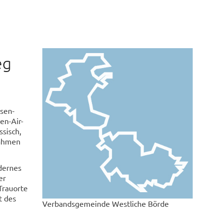
eg
sen-
en-Air-
ssisch,
Rahmen
dernes
er
Trauorte
t des
Verbandsgemeinde Westliche Börde