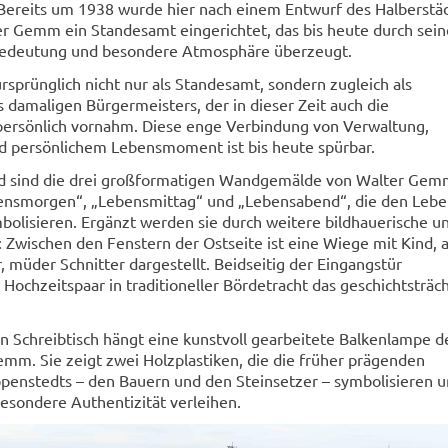
 Bereits um 1938 wurde hier nach einem Entwurf des Halberstä
r Gemm ein Standesamt eingerichtet, das bis heute durch sein
 Bedeutung und besondere Atmosphäre überzeugt.
sprünglich nicht nur als Standesamt, sondern zugleich als
 damaligen Bürgermeisters, der in dieser Zeit auch die
ersönlich vornahm. Diese enge Verbindung von Verwaltung,
 persönlichem Lebensmoment ist bis heute spürbar.
d sind die drei großformatigen Wandgemälde von Walter Gem
ensmorgen“, „Lebensmittag“ und „Lebensabend“, die den Leb
olisieren. Ergänzt werden sie durch weitere bildhauerische u
: Zwischen den Fenstern der Ostseite ist eine Wiege mit Kind, 
r, müder Schnitter dargestellt. Beidseitig der Eingangstür
n Hochzeitspaar in traditioneller Bördetracht das geschichtsträc
 Schreibtisch hängt eine kunstvoll gearbeitete Balkenlampe d
mm. Sie zeigt zwei Holzplastiken, die die früher prägenden
penstedts – den Bauern und den Steinsetzer – symbolisieren 
sondere Authentizität verleihen.