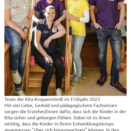
Team der Kita Kroppenstedt im Frühjahr 2023
Mit viel Liebe, Geduld und pädagogischem Fachwissen
sorgen die Erzieher/innen dafür, dass sich die Kinder in der
Kita sicher und geborgen fühlen. Dabei ist es ihnen
wichtig, dass die Kinder in ihrem Entwicklungstempo
angemessen "über sich hinauswachsen" können. In den