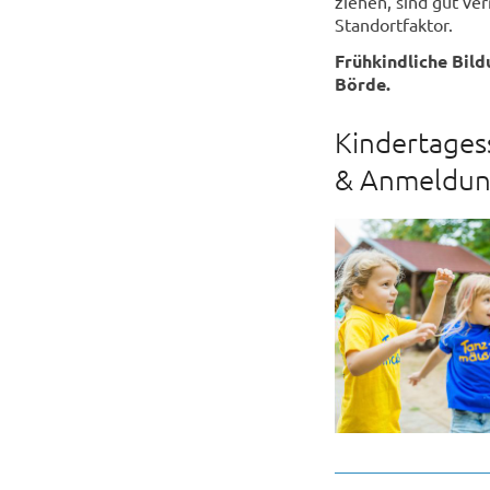
ziehen, sind gut ve
Standortfaktor.
Frühkindliche Bild
Börde.
Kindertagess
& Anmeldu