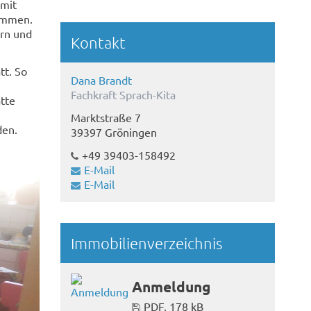
mit
ammen.
ern und
Kontakt
tt. So
Dana Brandt
Fachkraft Sprach-Kita
tte
n
Marktstraße 7
den.
39397 Gröningen
+49 39403-158492
E-Mail
E-Mail
Immobilienverzeichnis
Anmeldung
PDF, 178 kB