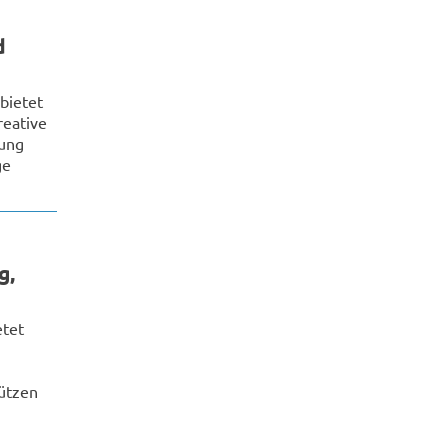
d
bietet
reative
ung
ge
g,
etet
ützen