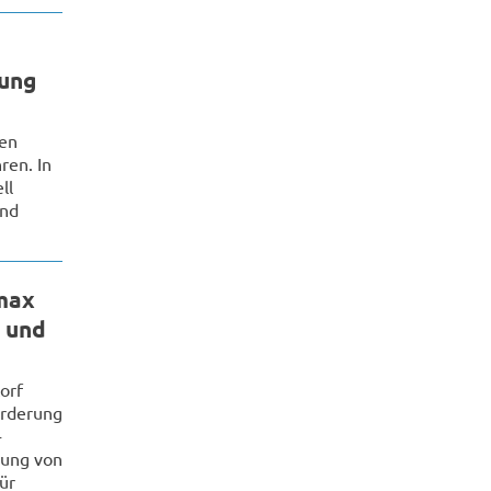
rung
ben
ren. In
ll
und
max
 und
orf
örderung
-
klung von
ür