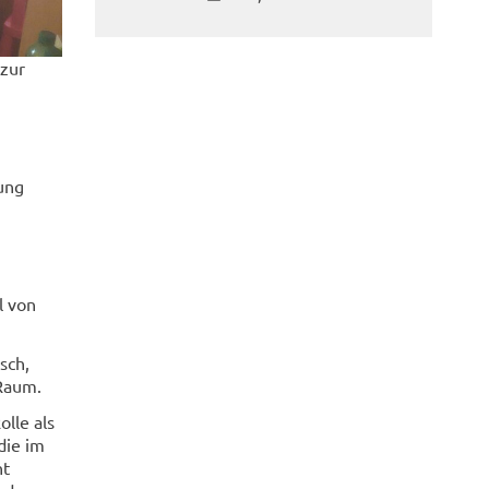
 zur
ung
l von
sch,
 Raum.
lle als
die im
ht