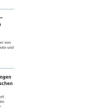
 –
n
der von
bote und
ingen
ischen
tet
 Im
g