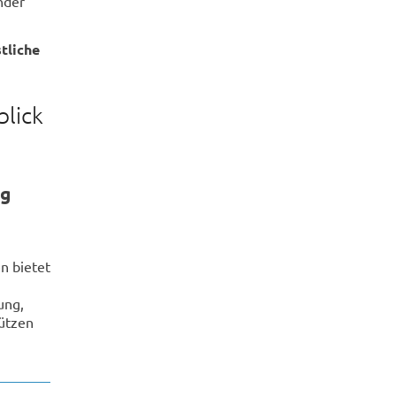
nder
tliche
blick
rg
n bietet
m
ung,
ützen