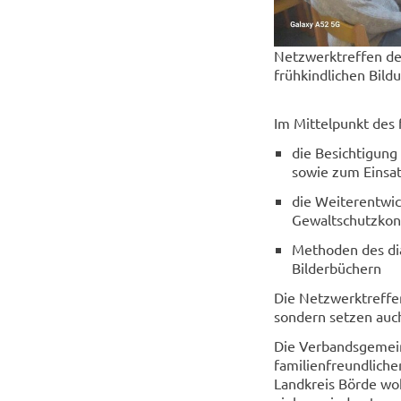
Netzwerktreffen der
frühkindlichen Bild
Im Mittelpunkt des
die Besichtigung
sowie zum Einsat
die Weiterentwic
Gewaltschutzko
Methoden des dia
Bilderbüchern
Die Netzwerktreffen
sondern setzen auch
Die Verbandsgemeind
familienfreundliche
Landkreis Börde wo