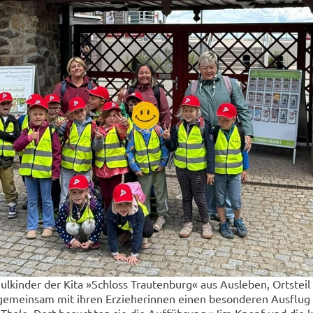
ulkinder der Kita »Schloss Trautenburg« aus Ausleben, Ortsteil
 gemeinsam mit ihren Erzieherinnen einen besonderen Ausflug 
Thale. Dort besuchten sie die Aufführung »Jim Knopf und die k