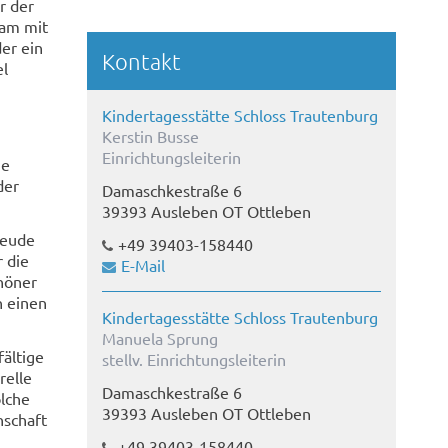
r der
sam mit
der ein
Kontakt
el
Kindertagesstätte Schloss Trautenburg
Kerstin Busse
Einrichtungsleiterin
ie
der
Damaschkestraße 6
39393 Ausleben OT Ottleben
reude
+49 39403-158440
 die
E-Mail
chöner
n einen
Kindertagesstätte Schloss Trautenburg
Manuela Sprung
fältige
stellv. Einrichtungsleiterin
relle
Damaschkestraße 6
olche
39393 Ausleben OT Ottleben
nschaft
+49 39403-158440