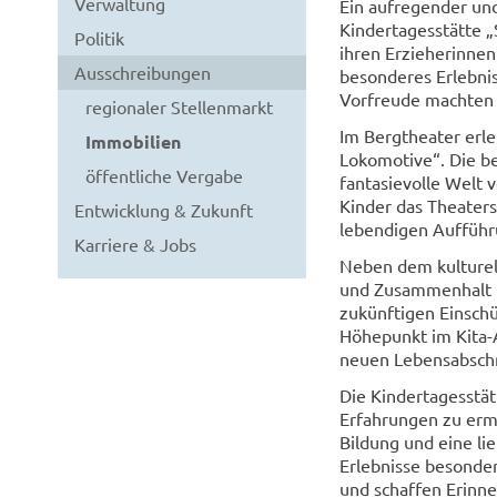
Verwaltung
Ein aufregender und
Kindertagesstätte „
Politik
ihren Erzieherinnen
Ausschreibungen
besonderes Erlebnis
Vorfreude machten s
regionaler Stellenmarkt
Im Bergtheater erle
Immobilien
Lokomotive“. Die b
öffentliche Vergabe
fantasievolle Welt 
Kinder das Theaters
Entwicklung & Zukunft
lebendigen Aufführ
Karriere & Jobs
Neben dem kulturel
und Zusammenhalt im
zukünftigen Einschü
Höhepunkt im Kita-
neuen Lebensabschn
Die Kindertagesstät
Erfahrungen zu erm
Bildung und eine li
Erlebnisse besonder
und schaffen Erinne