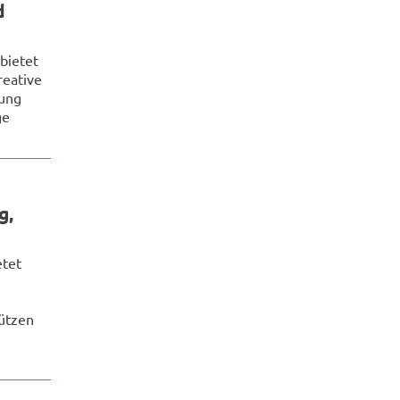
d
bietet
reative
ung
ge
g,
etet
ützen