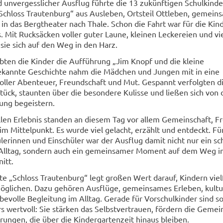
 unvergesslicher Ausflug führte die 13 zukünftigen Schulkinde
Schloss Trautenburg“ aus Ausleben, Ortsteil Ottleben, gemein
 in das Bergtheater nach Thale. Schon die Fahrt war für die Kin
. Mit Rucksäcken voller guter Laune, kleinen Leckereien und vi
ie sich auf den Weg in den Harz.
bten die Kinder die Aufführung „Jim Knopf und die kleine
ekannte Geschichte nahm die Mädchen und Jungen mit in eine
voller Abenteuer, Freundschaft und Mut. Gespannt verfolgten d
tück, staunten über die besondere Kulisse und ließen sich von 
ung begeistern.
len Erlebnis standen an diesem Tag vor allem Gemeinschaft, F
 Mittelpunkt. Es wurde viel gelacht, erzählt und entdeckt. Für
lerinnen und Einschüler war der Ausflug damit nicht nur ein s
Alltag, sondern auch ein gemeinsamer Moment auf dem Weg i
itt.
te „Schloss Trautenburg“ legt großen Wert darauf, Kindern viel
öglichen. Dazu gehören Ausflüge, gemeinsames Erleben, kultu
ebevolle Begleitung im Alltag. Gerade für Vorschulkinder sind s
s wertvoll: Sie stärken das Selbstvertrauen, fördern die Gemei
rungen, die über die Kindergartenzeit hinaus bleiben.