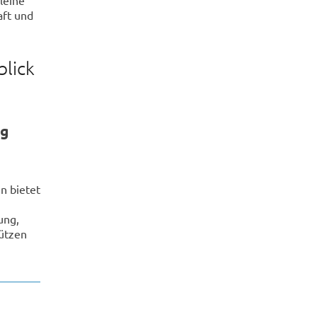
aft und
blick
rg
n bietet
m
ung,
ützen