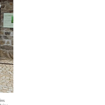
ins
leine