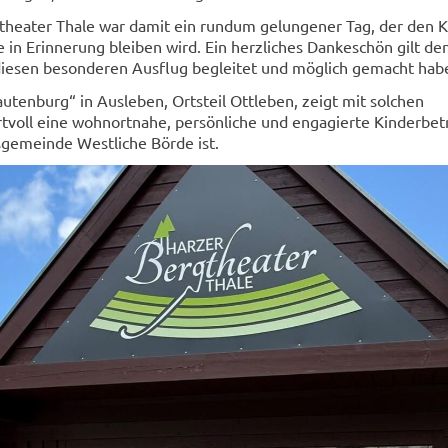
theater Thale war damit ein rundum gelungener Tag, der den 
e in Erinnerung bleiben wird. Ein herzliches Dankeschön gilt de
 diesen besonderen Ausflug begleitet und möglich gemacht hab
autenburg“ in Ausleben, Ortsteil Ottleben, zeigt mit solchen
tvoll eine wohnortnahe, persönliche und engagierte Kinderbe
sgemeinde Westliche Börde ist.