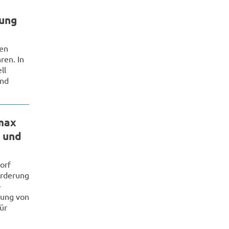
rung
ben
ren. In
ll
und
max
 und
orf
örderung
-
klung von
ür