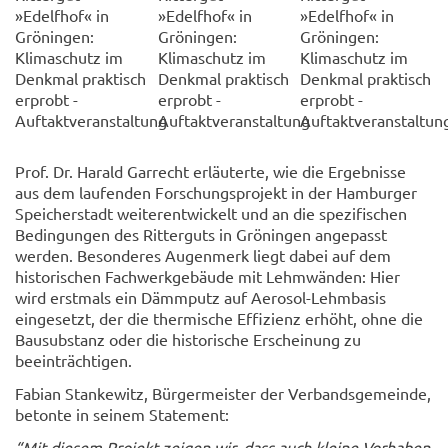
»Edelfhof« in
»Edelfhof« in
»Edelfhof« in
Gröningen:
Gröningen:
Gröningen:
Klimaschutz im
Klimaschutz im
Klimaschutz im
Denkmal praktisch
Denkmal praktisch
Denkmal praktisch
erprobt -
erprobt -
erprobt -
Auftaktveranstaltung
Auftaktveranstaltung
Auftaktveranstaltun
Prof. Dr. Harald Garrecht erläuterte, wie die Ergebnisse
aus dem laufenden Forschungsprojekt in der Hamburger
Speicherstadt weiterentwickelt und an die spezifischen
Bedingungen des Ritterguts in Gröningen angepasst
werden. Besonderes Augenmerk liegt dabei auf dem
historischen Fachwerkgebäude mit Lehmwänden: Hier
wird erstmals ein Dämmputz auf Aerosol-Lehmbasis
eingesetzt, der die thermische Effizienz erhöht, ohne die
Bausubstanz oder die historische Erscheinung zu
beeinträchtigen.
Fabian Stankewitz, Bürgermeister der Verbandsgemeinde,
betonte in seinem Statement:
“Mit diesem Projekt zeigen wir, dass auch kleine Vorhaben