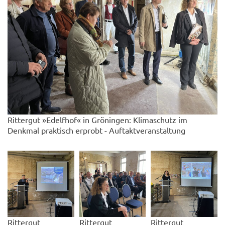
Rittergut »Edelfhof« in Gröningen: Klimaschutz im
Denkmal praktisch erprobt - Auftaktveranstaltung
Rittergut
Rittergut
Rittergut