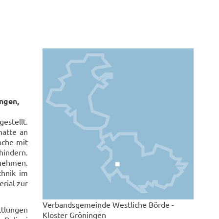
ingen,
estellt.
hatte an
ache mit
hindern.
nehmen.
hnik im
rial zur
Verbandsgemeinde Westliche Börde -
tlungen
Kloster Gröningen