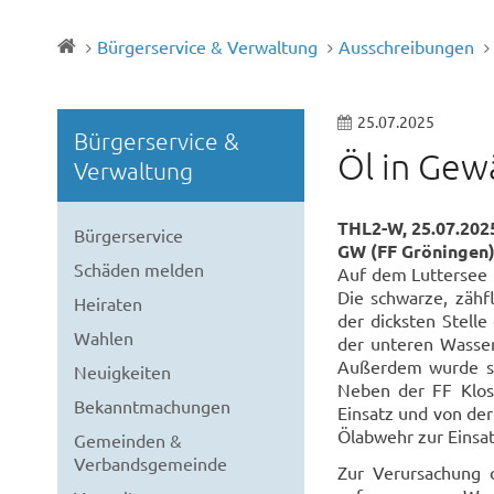
Bürgerservice & Verwaltung
Ausschreibungen
25.07.2025
Bürgerservice &
Öl in Gew
Verwaltung
THL2-W, 25.07.2025
Bürgerservice
GW (FF Gröningen)
Schäden melden
Auf dem Luttersee i
Die schwarze, zähf
Heiraten
der dicksten Stell
Wahlen
der unteren Wasser
Außerdem wurde sc
Neuigkeiten
Neben der FF Klos
Bekanntmachungen
Einsatz und von de
Ölabwehr zur Einsatz
Gemeinden &
Verbandsgemeinde
Zur Verursachung 