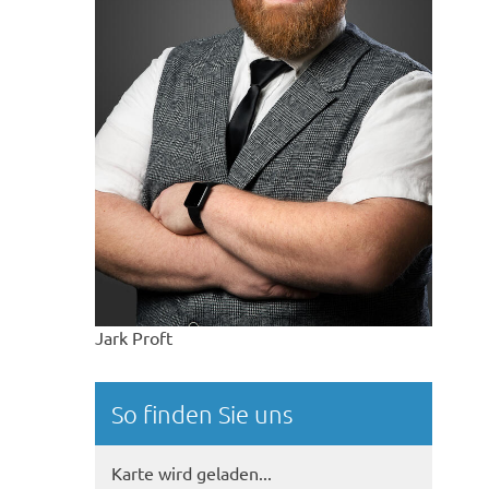
© Sven Wesche
Jark Proft
So finden Sie uns
Karte wird geladen...