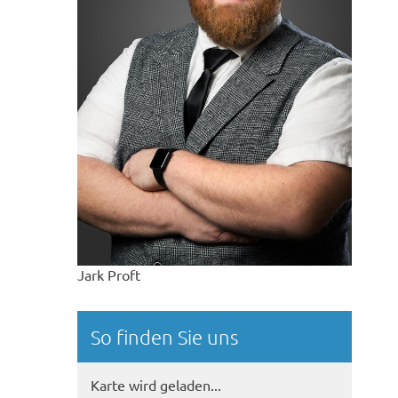
© Sven Wesche
Jark Proft
So finden Sie uns
Karte wird geladen...