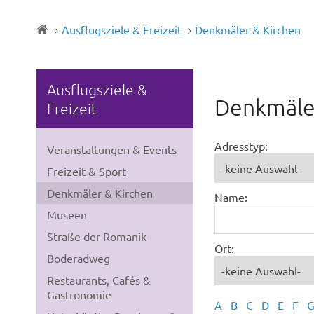
Ausflugsziele & Freizeit
Denkmäler & Kirchen
Ausflugsziele &
Denkmäler
Freizeit
Adresstyp:
Veranstaltungen & Events
Freizeit & Sport
Denkmäler & Kirchen
Name:
Museen
Straße der Romanik
Ort:
Boderadweg
Restaurants, Cafés &
Gastronomie
A
B
C
D
E
F