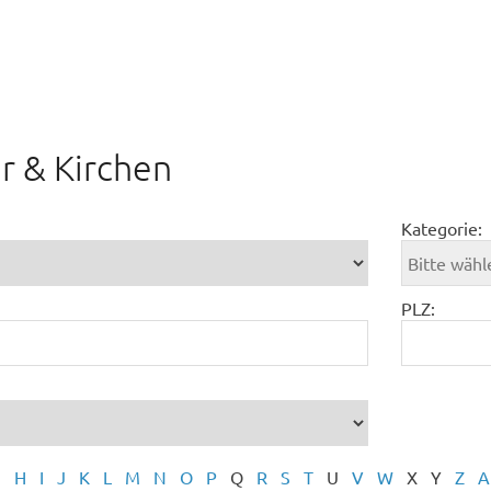
 & Kirchen
Kategorie:
PLZ:
G
H
I
J
K
L
M
N
O
P
Q
R
S
T
U
V
W
X
Y
Z
A