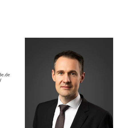
de.de
/