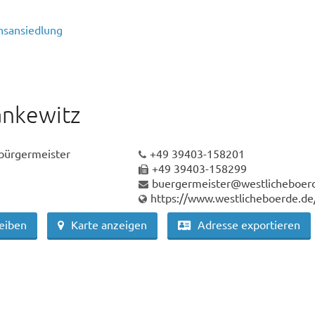
sansiedlung
ankewitz
ürgermeister
+49 39403-158201
+49 39403-158299
buergermeister@westlicheboer
https://www.westlicheboerde.de
reiben
Karte anzeigen
Adresse exportieren