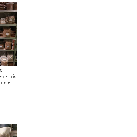
nd
n - Eric
r die