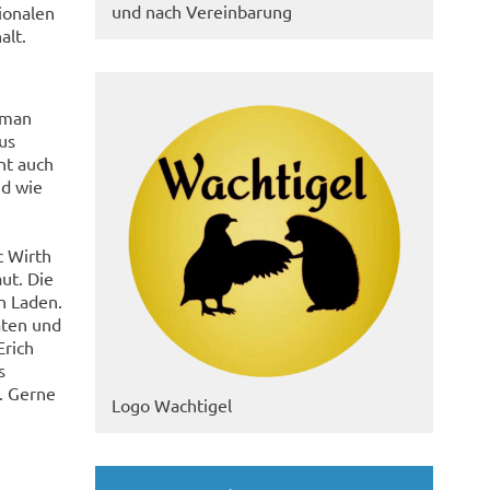
und nach Vereinbarung
ionalen
alt.
 man
us
nt auch
nd wie
c Wirth
ut. Die
n Laden.
aten und
Erich
s
. Gerne
Logo Wachtigel