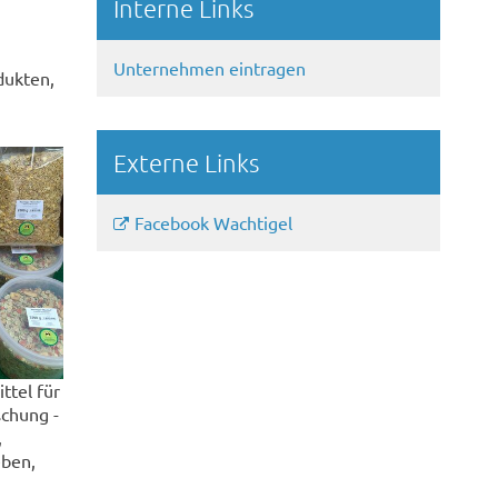
Interne Links
Unternehmen eintragen
dukten,
Externe Links
Facebook Wachtigel
ttel für
schung -
,
eben,