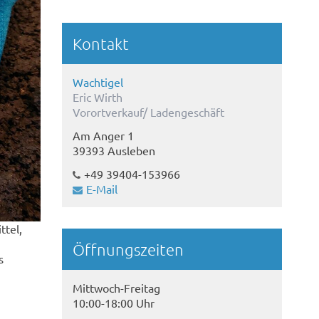
Kontakt
Wachtigel
Eric Wirth
Vorortverkauf/ Ladengeschäft
Am Anger 1
39393 Ausleben
+49 39404-153966
E-Mail
ttel,
Öffnungszeiten
s
Mittwoch-Freitag
10:00-18:00 Uhr