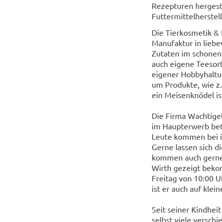
Rezepturen hergeste
Futtermittelherstel
Die Tierkosmetik &
Manufaktur in liebe
Zutaten im schonend
auch eigene Teesort
eigener Hobbyhaltu
um Produkte, wie z.
ein Meisenknödel ist
Die Firma Wachtigel
im Haupterwerb bet
Leute kommen bei i
Gerne lassen sich d
kommen auch gerne 
Wirth gezeigt bekom
Freitag von 10:00 U
ist er auch auf kle
Seit seiner Kindheit
selbst viele versch