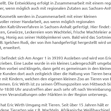
llt. Die Entwicklung erfolgt in Zusammenarbeit mit einem reg
ler, wenn möglich auch mit regionalen Zutaten aus Sachsen-Anh
 Kosmetik werden in Zusammenarbeit mit einer kleinen
voller reiner Handarbeit, aus wenn möglich regionalen
en Kaltrührverfahren in Sachsen-Anhalt gefertigt. Hier findet
en, Gewürze, Leckereien vom Wachtelei, frische Wachteleier a
ng, Honig aus seiner Hobbyimkerei uvm. Bald wird das Sortmie
B. Igelchen Rudi, der von ihm handgefertigt hergestellt wird u
, erweitert.
 befindet sich Am Anger 1 in 39393 Ausleben und wird von Eri
rieben. Eine Laube wurde in ein kleines Ladengeschäft umgeba
hm vorbei und klingeln, dann geht es gemeinsam in den kleine
ie Kunden dort auch zeitgleich über die Haltung von Tieren ber
mit Kindern, welchen den eigenen kleinen Zoo an Tieren von 
men. Eric Wirth ist zu seinen Öffnungszeiten von Mittwoch bi
hr-18:00 Uhr anzutreffen aber auch sehr oft nach Vereinbarung
ineren Veranstaltungen oder Märkten in der Region unterwegs.
 hat Eric Wirth Umgang mit Tieren. Seit über 15 Jahren hält er
iedene Tierarten wie z.B. Wachteln, Afrikanische Weißbauchigel,