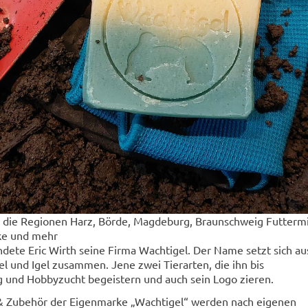
ür die Regionen Harz, Börde, Magdeburg, Braunschweig Futtermi
ke und mehr
ete Eric Wirth seine Firma Wachtigel. Der Name setzt sich au
 und Igel zusammen. Jene zwei Tierarten, die ihn bis
g und Hobbyzucht begeistern und auch sein Logo zieren.
 & Zubehör der Eigenmarke „Wachtigel“ werden nach eigenen