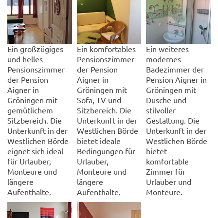
Ein großzügiges
Ein komfortables
Ein weiteres
und helles
Pensionszimmer
modernes
Pensionszimmer
der Pension
Badezimmer der
der Pension
Aigner in
Pension Aigner in
Aigner in
Gröningen mit
Gröningen mit
Gröningen mit
Sofa, TV und
Dusche und
gemütlichem
Sitzbereich. Die
stilvoller
Sitzbereich. Die
Unterkunft in der
Gestaltung. Die
Unterkunft in der
Westlichen Börde
Unterkunft in der
Westlichen Börde
bietet ideale
Westlichen Börde
eignet sich ideal
Bedingungen für
bietet
für Urlauber,
Urlauber,
komfortable
Monteure und
Monteure und
Zimmer für
längere
längere
Urlauber und
Aufenthalte.
Aufenthalte.
Monteure.