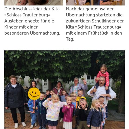
Die Abschlussfeier der Kita
Nach der gemeinsamen
»Schloss Trautenburg«
Übernachtung starteten die
Ausleben endete für die
zukünftigen Schulkinder der
Kinder mit einer
Kita »Schloss Trautenburg«
besonderen Übernachtung.
mit einem Frühstück in den
Tag.