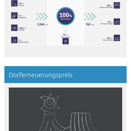
Dorferneuerungspreis