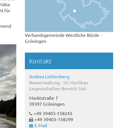
 Nähe
l für
ehmend
Verbandsgemeinde Westliche Börde -
Gröningen
Kontakt
© Sven Wesche
Andrea Lichtenberg
Bauverwaltung - SG Hochbau
Liegenschaften Bereich Süd
Marktstraße 7
39397 Gröningen
+49 39403-158243
+49 39403-158299
E-Mail