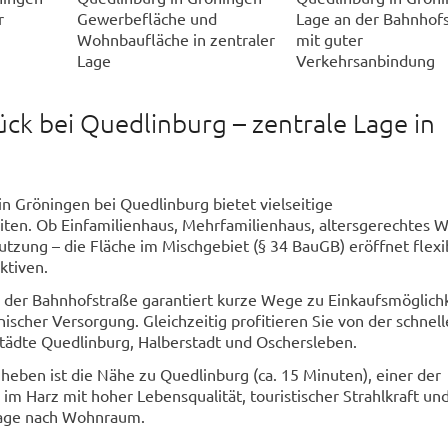
r
Gewerbefläche und
Lage an der Bahnhof
Wohnbaufläche in zentraler
mit guter
Lage
Verkehrsanbindung
ck bei Quedlinburg – zentrale Lage in
n Gröningen bei Quedlinburg bietet vielseitige
ten. Ob Einfamilienhaus, Mehrfamilienhaus, altersgerechtes
tzung – die Fläche im Mischgebiet (§ 34 BauGB) eröffnet flexi
ktiven.
n der Bahnhofstraße garantiert kurze Wege zu Einkaufsmöglich
ischer Versorgung. Gleichzeitig profitieren Sie von der schnel
Städte Quedlinburg, Halberstadt und Oschersleben.
eben ist die Nähe zu Quedlinburg (ca. 15 Minuten), einer der
 im Harz mit hoher Lebensqualität, touristischer Strahlkraft un
age nach Wohnraum.