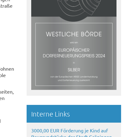
straße
 Wohnen
ble
keiten,
len
Interne Links
d
3000,00 EUR Förderung je Kind auf
Baugrundstücke der Stadt Gröningen