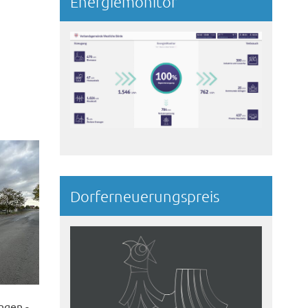
Energiemonitor
Dorferneuerungspreis
ngen -