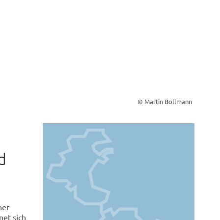
© Martin Bollmann
d
ner
net sich