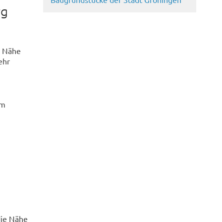
rg
r Nähe
ehr
um
die Nähe