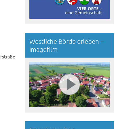
Westliche Börde erleben –
Imagefilm
fstraße
© Clemens Köhler