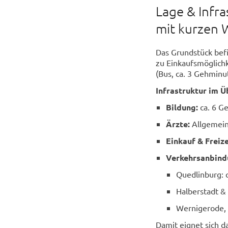
Lage & Infr
mit kurzen
Das Grundstück befi
zu Einkaufsmöglich
(Bus, ca. 3 Gehminu
Infrastruktur im Ü
Bildung:
ca. 6 G
Ärzte:
Allgemein
Einkauf & Freize
Verkehrsanbind
Quedlinburg: 
Halberstadt &
Wernigerode, 
Damit eignet sich da