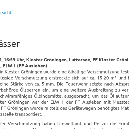
rsicht
ässer
, 16:53 Uhr, Kloster Gröningen, Luttersee, FF Kloster Grön
, ELW 1 (FF Ausleben)
n Kloster Gröningen wurde eine ölhaltige Verschmutzung festg
lüssige Verschmutzung erstreckte sich auf ca. 15-20 m² und 
e eine Stärke von ca. 5 mm. Die Feuerwehr setzte nach Abspr
behörde Ölsperren ein, um eine weitere Ausbreitung zu ver
hwimmfähiges Ölbindemittel ausgebracht, um das Öl aufzu
ter Gröningen war der ELW 1 der FF Ausleben mit Messtec
r FF Gröningen wurde mittels des Gerätewagen benötigtes Mate
stelle transportiert.
der Verschmutzung haben Umweltamt und Polizei die Ermit