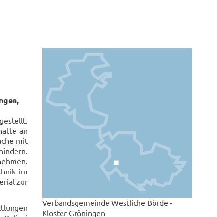
ingen,
estellt.
hatte an
ache mit
hindern.
nehmen.
hnik im
rial zur
Verbandsgemeinde Westliche Börde -
tlungen
Kloster Gröningen