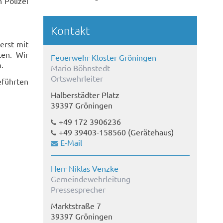
 Polizei
Kontakt
erst mit
ten. Wir
Feuerwehr Kloster Gröningen
.
Mario Böhnstedt
Ortswehrleiter
eführten
Halberstädter Platz
39397 Gröningen
+49 172 3906236
+49 39403-158560
(Gerätehaus)
E-Mail
Herr Niklas Venzke
Gemeindewehrleitung
Pressesprecher
Marktstraße 7
39397 Gröningen