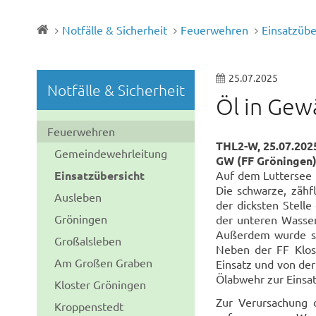
Notfälle & Sicherheit
Feuerwehren
Einsatzübe
25.07.2025
Notfälle & Sicherheit
Öl in Gew
Feuerwehren
THL2-W, 25.07.2025
Gemeindewehrleitung
GW (FF Gröningen)
Einsatzübersicht
Auf dem Luttersee i
Die schwarze, zähf
Ausleben
der dicksten Stell
Gröningen
der unteren Wasser
Außerdem wurde sc
Großalsleben
Neben der FF Klos
Am Großen Graben
Einsatz und von de
Ölabwehr zur Einsatz
Kloster Gröningen
Zur Verursachung 
Kroppenstedt