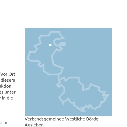
F
 Vor Ort
s diesem
uktion
es unter
 in die
Verbandsgemeinde Westliche Börde -
st mit
Ausleben