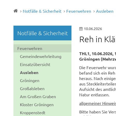
Notfälle & Sicherheit
Feuerwehren
Ausleben
10.06.2026
Notfälle & Sicherheit
Reh in Kl
Feuerwehren
THL1, 10.06.2026, 
Gemeindewehrleitung
Gröningen (Mehrz
Einsatzübersicht
Die Feuerwehr wurd
Ausleben
befand sich ein Reh
heraus. Nach einige
Gröningen
aus Steckleiterteil
Großalsleben
Aufsicht des amtlic
Natur entlassen.
Am Großen Graben
allgemeiner Hinwei
Kloster Gröningen
Bitte haben Sie Ver
Kroppenstedt