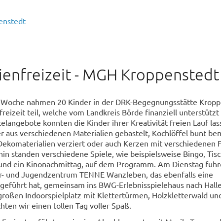
enstedt
ienfreizeit - MGH Kroppenstedt
 Woche nahmen 20 Kinder in der DRK-Begegnungsstätte Kropp
reizeit teil, welche vom Landkreis Börde finanziell unterstützt
langebote konnten die Kinder ihrer Kreativität freien Lauf las
 aus verschiedenen Materialien gebastelt, Kochlöffel bunt be
Dekomaterialien verziert oder auch Kerzen mit verschiedenen 
in standen verschiedene Spiele, wie beispielsweise Bingo, Tisc
e und ein Kinonachmittag, auf dem Programm. Am Dienstag fuhr
- und Jugendzentrum TENNE Wanzleben, das ebenfalls eine
hgeführt hat, gemeinsam ins BWG-Erlebnisspielehaus nach Halle
oßen Indoorspielplatz mit Klettertürmen, Holzkletterwald und
ten wir einen tollen Tag voller Spaß.