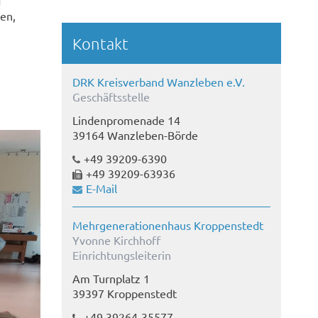
d
nen,
Kontakt
DRK Kreisverband Wanzleben e.V.
Geschäftsstelle
Lindenpromenade 14
39164 Wanzleben-Börde
+49 39209-6390
+49 39209-63936
E-Mail
Mehrgenerationenhaus Kroppenstedt
Yvonne Kirchhoff
Einrichtungsleiterin
Am Turnplatz 1
39397 Kroppenstedt
+49 39264-35577