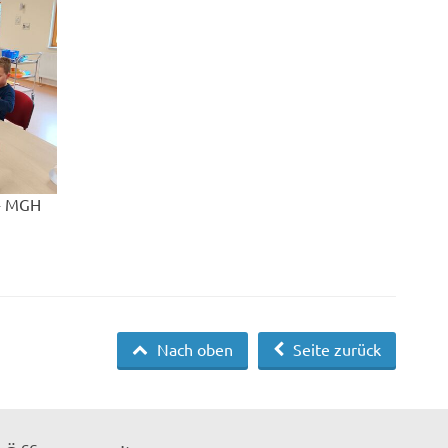
 - MGH
Nach oben
Seite zurück