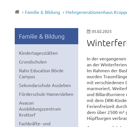
Familie & Bildung
Mehrgenerationenhaus Kropp
05.02.2025
Familie & Bildung
Winterfer
Kindertagesstätten
In der vergangenen
Grundschulen
an der Winterferienf
Rahn Education Börde
Im Rahmen der Baste
Campus
wurden Traumfänger
mit verschiedenen 
Sekundarschule Ausleben
marmoriert. Weiterh
Förderschule Hamersleben
und Billardturnier
mit dem DRK-Kinder
Avacon
Ferienfreizeit durc
Ausbildungszentrum
dem über 2500 m² gr
Krottorf
Hüpfburgen verbrach
Fachkräfte- und