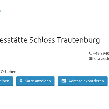
n
esstätte Schloss Trautenburg
+49 394
kita-aus
 Ottleben
reiben
Karte anzeigen
Adresse exportieren