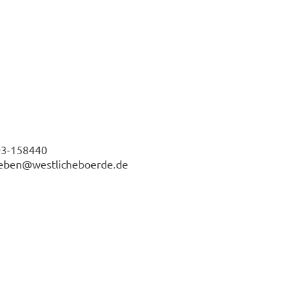
03-158440
leben@westlicheboerde.de