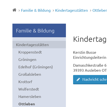
Familie & Bildung
Kindertagesstätten
Ottlebe
Familie & Bildung
Kindertag
Kindertagesstätten
Kroppenstedt
Kerstin Busse
Einrichtungsleiterin
Gröningen
Damaschkestraße 6
Edelhof (Gröningen)
39393 Ausleben OT
Großalsleben
Nachricht sch
Krottorf
Wulferstedt
Hamersleben
Ottleben