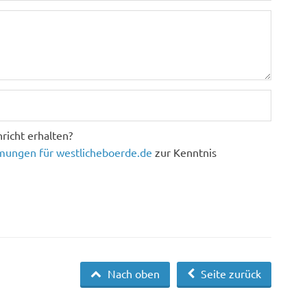
richt erhalten?
ungen für westlicheboerde.de
zur Kenntnis
Nach oben
Seite zurück