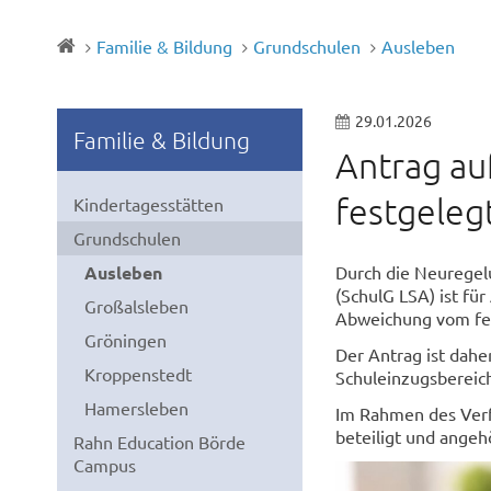
Familie & Bildung
Grundschulen
Ausleben
29.01.2026
Familie & Bildung
Antrag au
festgeleg
Kindertagesstätten
Grundschulen
Ausleben
Durch die Neuregel
(SchulG LSA) ist fü
Großalsleben
Abweichung vom fes
Gröningen
Der Antrag ist dahe
Kroppenstedt
Schuleinzugsbereich
Hamersleben
Im Rahmen des Verf
beteiligt und angeh
Rahn Education Börde
Campus