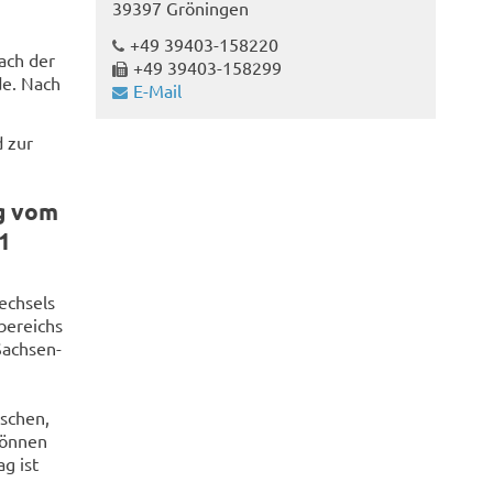
39397 Gröningen
+49 39403-158220
nach der
+49 39403-158299
de. Nach
E-Mail
d zur
g vom
1
echsels
bereichs
Sachsen-
ischen,
können
g ist